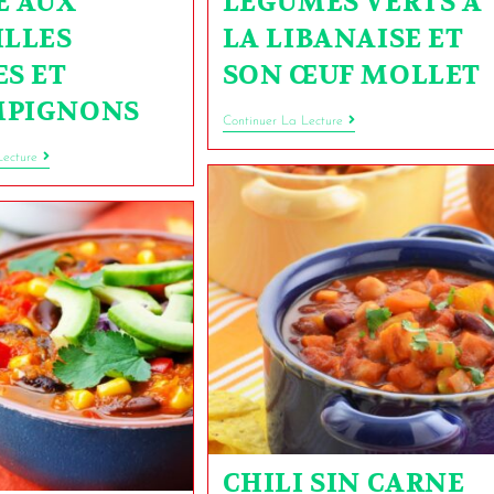
E AUX
LÉGUMES VERTS À
ILLES
LA LIBANAISE ET
ES ET
SON ŒUF MOLLET
PIGNONS
Continuer La Lecture
Lecture
CHILI SIN CARNE