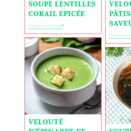
SOUPE LENTILLES
VELO
CORAIL EPICÉE
PÂTI
SAVE
Continuer La Lecture
Continuer La 
VELOUTÉ