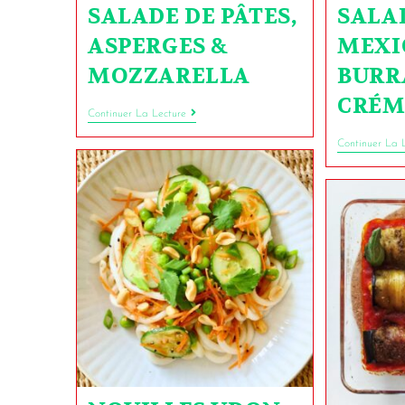
SALADE DE PÂTES,
SALA
ASPERGES &
MEXI
MOZZARELLA
BURR
CRÉM
Continuer La Lecture
Continuer La 