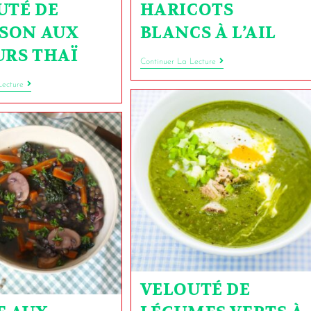
UTÉ DE
HARICOTS
SSON AUX
BLANCS À L’AIL
URS THAÏ
Continuer La Lecture
Lecture
VELOUTÉ DE