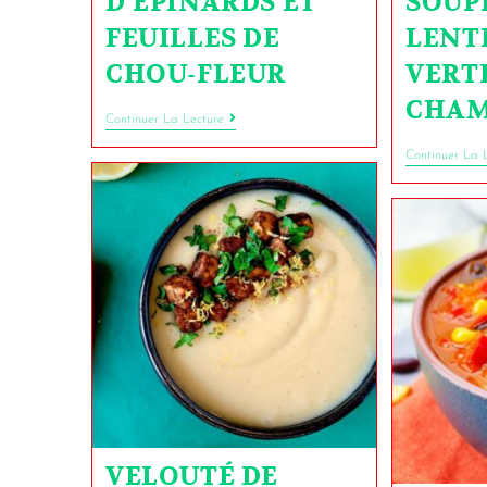
D’ÉPINARDS ET
SOUP
FEUILLES DE
LENT
CHOU-FLEUR
VERT
CHAM
Continuer La Lecture
Continuer La 
VELOUTÉ DE