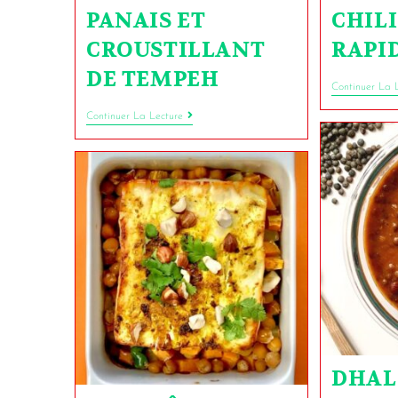
PANAIS ET
CHILI
CROUSTILLANT
RAPI
DE TEMPEH
Continuer La 
Continuer La Lecture
DHAL