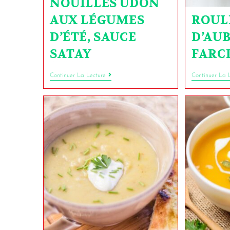
NOUILLES UDON
AUX LÉGUMES
ROUL
D’ÉTÉ, SAUCE
D’AU
SATAY
FARC
Continuer La Lecture
Continuer La 