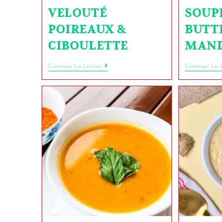
VELOUTÉ
SOUP
POIREAUX &
BUTT
CIBOULETTE
MAND
Continuer La Lecture
Continuer La 