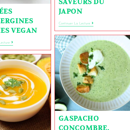
SAVEURS DU
ÉES
JAPON
BERGINES
Continuer La Lecture
IES VEGAN
Lecture
GASPACHO
CONCOMBRE,