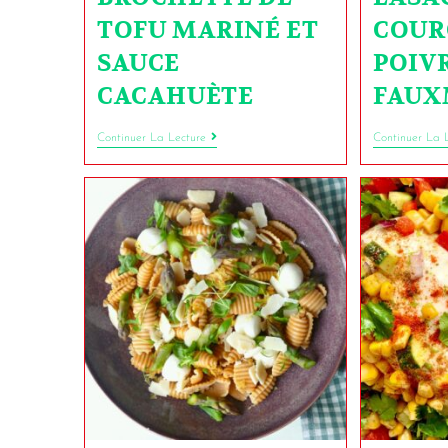
TOFU MARINÉ ET
COUR
SAUCE
POIV
CACAHUÈTE
FAUX
Continuer La Lecture
Continuer La 