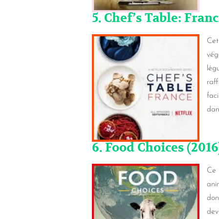
5. Chef’s Table: Fran
Cet
vég
lég
raf
fac
dan
6. Food Choices (2016
Ce 
ani
don
dev