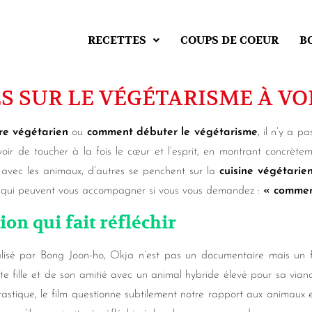
RECETTES
COUPS DE COEUR
B
 SUR LE VÉGÉTARISME À V
re végétarien
ou
comment débuter le végétarisme
, il n’y a p
voir de toucher à la fois le cœur et l’esprit, en montrant concrè
en avec les animaux, d’autres se penchent sur la
cuisine végétarie
s qui peuvent vous accompagner si vous vous demandez :
« comment
tion qui fait réfléchir
lisé par Bong Joon-ho, Okja n’est pas un documentaire mais un film
ite fille et de son amitié avec un animal hybride élevé pour sa via
tastique, le film questionne subtilement notre rapport aux animaux et