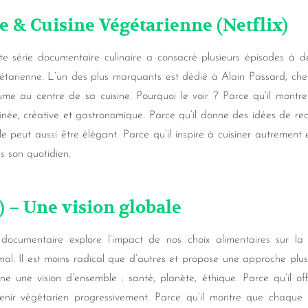
ce & Cuisine Végétarienne (Netflix)
te série documentaire culinaire a consacré plusieurs épisodes à de
étarienne. L’un des plus marquants est dédié à Alain Passard, chef 
ume au centre de sa cuisine. Pourquoi le voir ? Parce qu’il montre
finée, créative et gastronomique. Parce qu’il donne des idées de r
ile peut aussi être élégant. Parce qu’il inspire à cuisiner autreme
s son quotidien.
) – Une vision globale
documentaire explore l’impact de nos choix alimentaires sur la s
mal. Il est moins radical que d’autres et propose une approche plus
ne une vision d’ensemble : santé, planète, éthique. Parce qu’il o
enir végétarien progressivement. Parce qu’il montre que chaque