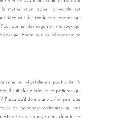
re met en avant des athlètes de haut
 le mythe selon lequel la viande est
our découvrir des modèles inspirants qui
. Pour donner des arguments à ceux qui
’énergie. Parce que la démonstration
arienne ou végétalienne peut aider à
e. Il suit des médecins et patients qui
 ? Parce qu’il donne une vision pratique
rcours de personnes ordinaires qui ont
estion : est-ce que je peux débuter le