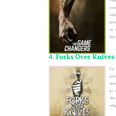
Pro
niv
ind
pro
se 
par
4. Forks Over Knives
Ce 
pré
tém
et 
déc
vég