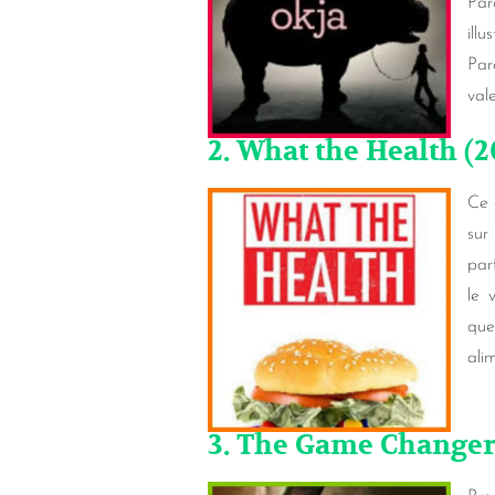
Par
ill
Par
val
2. What the Health (2
Ce 
sur
par
le 
que
ali
3. The Game Changers 