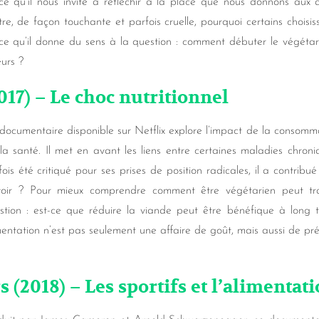
ce qu’il nous invite à réfléchir à la place que nous donnons aux a
ustre, de façon touchante et parfois cruelle, pourquoi certains chois
ce qu’il donne du sens à la question : comment débuter le végétar
eurs ?
017) – Le choc nutritionnel
documentaire disponible sur Netflix explore l’impact de la consomm
 la santé. Il met en avant les liens entre certaines maladies chron
fois été critiqué pour ses prises de position radicales, il a contribué
voir ? Pour mieux comprendre comment être végétarien peut tr
stion : est-ce que réduire la viande peut être bénéfique à long 
mentation n’est pas seulement une affaire de goût, mais aussi de pré
(2018) – Les sportifs et l’alimentat