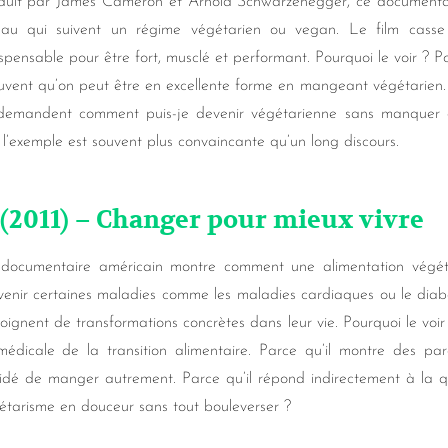
duit par James Cameron et Arnold Schwarzenegger, ce documentai
eau qui suivent un régime végétarien ou vegan. Le film casse
ispensable pour être fort, musclé et performant. Pourquoi le voir ? P
uvent qu’on peut être en excellente forme en mangeant végétarien
demandent comment puis-je devenir végétarienne sans manquer d
 l’exemple est souvent plus convaincante qu’un long discours.
 (2011) – Changer pour mieux vivre
documentaire américain montre comment une alimentation végét
venir certaines maladies comme les maladies cardiaques ou le diabèt
oignent de transformations concrètes dans leur vie. Pourquoi le voir
médicale de la transition alimentaire. Parce qu’il montre des pa
idé de manger autrement. Parce qu’il répond indirectement à la qu
étarisme en douceur sans tout bouleverser ?