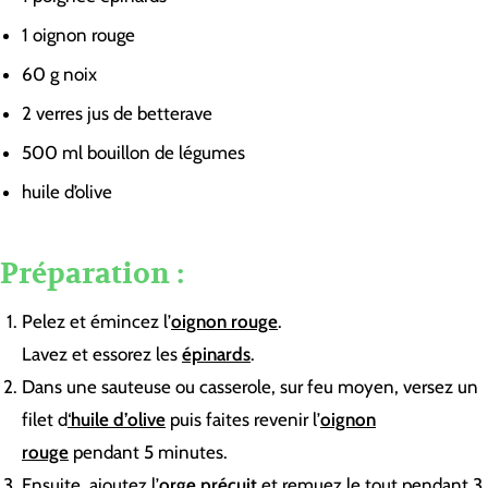
1
oignon rouge
60
g
noix
2
verres
jus de betterave
500
ml
bouillon de légumes
huile d’olive
Préparation :
Pelez et émincez l’
oignon rouge
.
Lavez et essorez les
épinards
.
Dans une sauteuse ou casserole, sur feu moyen, versez un
filet d
‘
huile d’olive
puis faites revenir l’
oignon
rouge
pendant 5 minutes.
Ensuite, ajoutez l’
orge précuit
et remuez le tout pendant 3