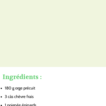
Ingrédients :
180
g
orge précuit
3
càs
chèvre frais
1
poignée
épinards