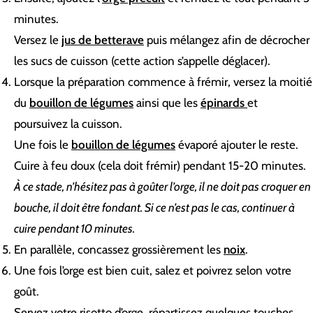
minutes.
Versez le
jus de betterave
puis mélangez afin de décrocher
les sucs de cuisson (cette action s’appelle déglacer).
Lorsque la préparation commence à frémir, versez la moitié
du
bouillon de légumes
ainsi que les
épinards
et
poursuivez la cuisson.
Une fois le
bouillon de légumes
évaporé ajouter le reste.
Cuire à feu doux (cela doit frémir) pendant 15-20 minutes.
À ce stade, n’hésitez pas à goûter l’orge, il ne doit pas croquer en
bouche, il doit être fondant. Si ce n’est pas le cas, continuer à
cuire pendant 10 minutes.
En parallèle, concassez grossièrement les
noix
.
Une fois l’orge est bien cuit, salez et poivrez selon votre
goût.
Servez votre risotto d’orge, répartissez quelques touches