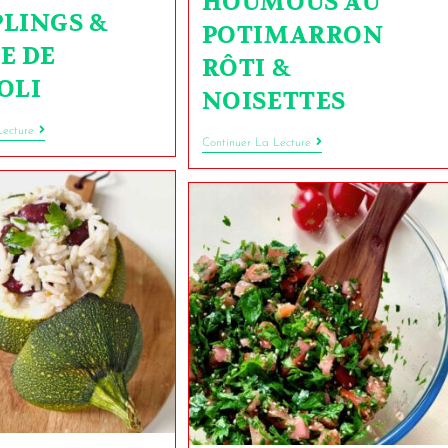
HOUMOUS AU
LINGS &
POTIMARRON
E DE
RÔTI &
OLI
NOISETTES
Lecture
Continuer La Lecture