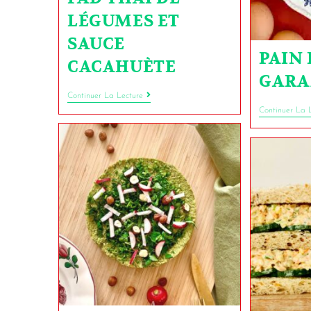
LÉGUMES ET
SAUCE
PAIN
CACAHUÈTE
GARA
Continuer La Lecture
Continuer La 