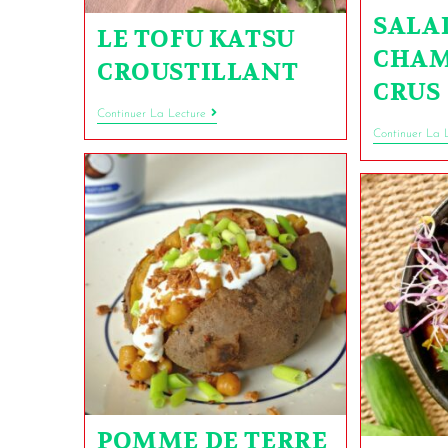
SALA
LE TOFU KATSU
CHAM
CROUSTILLANT
CRUS
Continuer La Lecture
Continuer La 
POMME DE TERRE