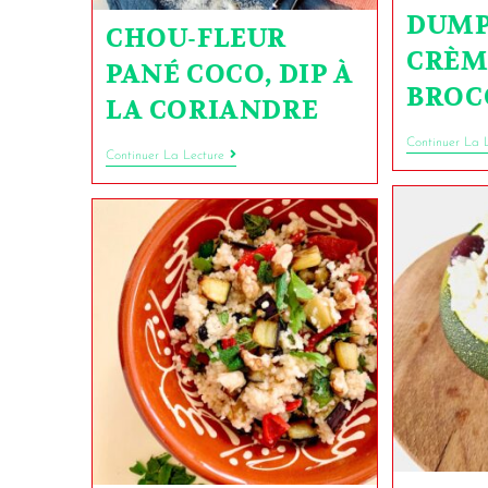
DUMP
CHOU-FLEUR
CRÈM
PANÉ COCO, DIP À
BROC
LA CORIANDRE
Continuer La 
Continuer La Lecture