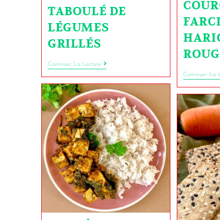
COUR
TABOULÉ DE
FARCI
LÉGUMES
HARI
GRILLÉS
ROUG
Continuer La Lecture
Continuer La 