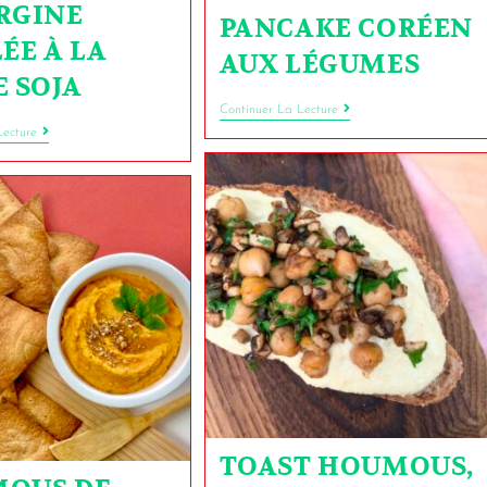
RGINE
PANCAKE CORÉEN
ÉE À LA
AUX LÉGUMES
E SOJA
Continuer La Lecture
Lecture
TOAST HOUMOUS,