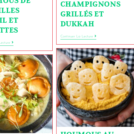
OUS DE
CHAMPIGNONS
ILLES
GRILLÉS ET
IL ET
DUKKAH
TTES
Continuer La Lecture
Lecture