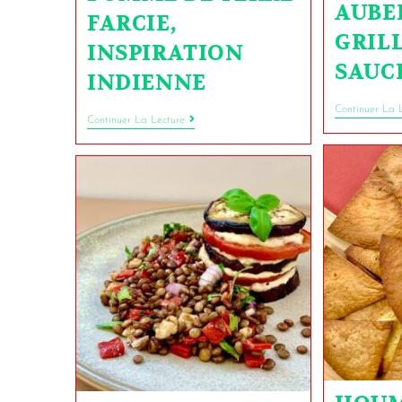
AUBE
FARCIE,
GRILL
INSPIRATION
SAUC
INDIENNE
Continuer La 
Continuer La Lecture