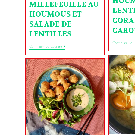
HOUM
MILLEFEUILLE AU
LENT
HOUMOUS ET
CORA
SALADE DE
CARO
LENTILLES
Continuer La 
Continuer La Lecture