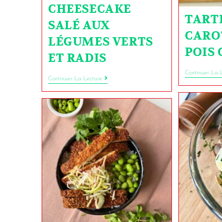
CHEESECAKE
TART
SALÉ AUX
CARO
LÉGUMES VERTS
POIS
ET RADIS
Continuer La 
Continuer La Lecture