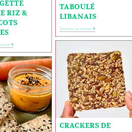
GETTE
TABOULÉ
E RIZ &
LIBANAIS
COTS
Continuer La Lecture
ES
Lecture
CRACKERS DE