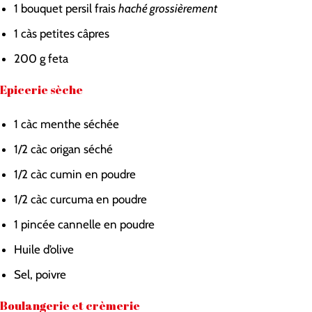
1
bouquet
persil frais
haché grossièrement
1
càs
petites câpres
200
g
feta
Epicerie sèche
1
càc
menthe séchée
1/2
càc
origan séché
1/2
càc
cumin en poudre
1/2
càc
curcuma en poudre
1
pincée
cannelle en poudre
Huile d’olive
Sel, poivre
Boulangerie et crèmerie