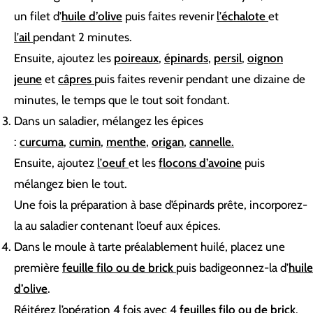
un filet d’
huile d’olive
puis faites revenir
l’
échalote
et
l’
ail
pendant 2 minutes.
Ensuite, ajoutez les
poireaux
,
épinards
,
persil
,
oignon
jeune
et
câpres
puis faites revenir pendant une dizaine de
minutes, le temps que le tout soit fondant.
Dans un saladier, mélangez les épices
:
curcuma
,
cumin
,
menthe
,
origan
,
cannelle
.
Ensuite, ajoutez
l’
oeuf
et les
flocons d’avoine
puis
mélangez bien le tout.
Une fois la préparation à base d’épinards prête, incorporez-
la au saladier contenant l’oeuf aux épices.
Dans le moule à tarte préalablement huilé, placez une
première
feuille filo ou de brick
puis badigeonnez-la d’
huile
d’olive
.
Réitérez l’opération 4 fois avec 4
feuilles filo ou de brick
.