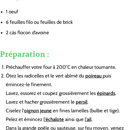
1
oeuf
6
feuilles filo ou feuilles de brick
2
càs
flocon d’avoine
Préparation :
Préchauffer votre four à 200°C en chaleur tournante.
Ôtez les radicelles et le vert abîmé du
poireau
puis
émincez-le finement.
Lavez, essorez et coupez grossièrement les
épinards
.
Lavez et hacher grossièrement le
persil
.
Ciselez l’
oignon jeune
en fines lamelles (bulbe et tige).
Pelez et émincez
l’
échalote
ainsi que
l’
ail
.
Dans la grande poêle ou sauteuse, sur feu moyen, versez