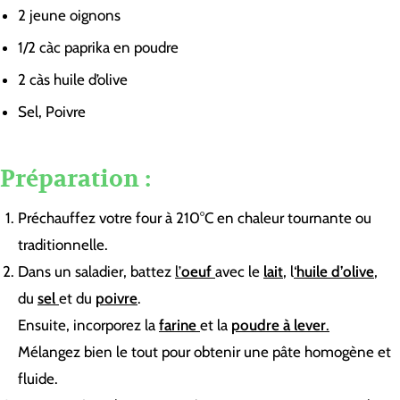
2
jeune oignons
1/2
càc
paprika en poudre
2
càs
huile d’olive
Sel, Poivre
Préparation :
Préchauffez votre four à 210°C en chaleur tournante ou
traditionnelle.
Dans un saladier, battez
l’
oeuf
avec le
lait
, l
‘
huile d’olive
,
du
sel
et du
poivre
.
Ensuite, incorporez la
farine
et la
poudre à lever
.
Mélangez bien le tout pour obtenir une pâte homogène et
fluide.