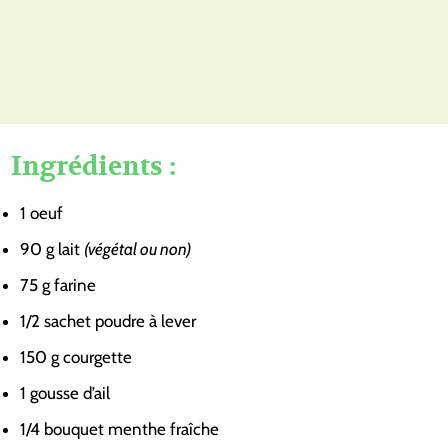
Ingrédients :
1
oeuf
90
g
lait
(végétal ou non)
75
g
farine
1/2
sachet
poudre à lever
150
g
courgette
1
gousse d’ail
1/4
bouquet
menthe fraîche